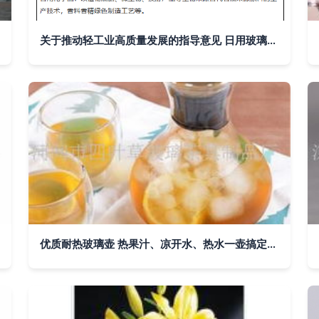
关于推动轻工业高质量发展的指导意见 日用玻璃制品制造的转型路径
优质耐热玻璃壶 热果汁、凉开水、热水一壶搞定，河间市四叶草玻璃茶具制品厂批发优选