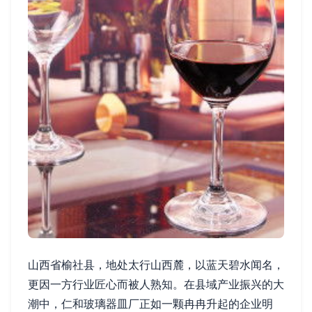
山西省榆社县，地处太行山西麓，以蓝天碧水闻名，
更因一方行业匠心而被人熟知。在县域产业振兴的大
潮中，仁和玻璃器皿厂正如一颗冉冉升起的企业明