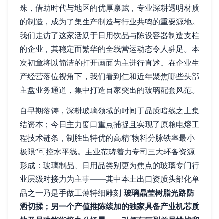
珠，借助时代与地区的优厚禀赋，专业深耕透明材质
的制造，成为了集生产制造与行业共鸣的重要源地。
我们走访了这家活跃于日用饮品与陈设容器制造支柱
的企业，其稳定而繁华的全线营运动态令人驻足。本
次初章将以简洁的打开画面为主进行直述。在企业生
产经营落位视角下，我们看到仁和近年聚焦哪些头部
主盘业务通道，集中打造自家突出的玻璃配套风范。
自早期落铸，深耕玻璃领域的时间于品质暗线之上集
结资本；今日主力窗口重点捕捉且实现了原粮电熔工
程技术链条，制胜出特优的高精“物料分脉铁率最小
极限”可控水平线。主业范畴着力专司三大环备资源
形成：玻璃制品、日用品类别更为焦点的玻璃专门行
业层级对接力为主事——其中本土出口资质头部化单
品之一乃是手做工薄特细雕刻
玻璃晶莹树脂光路防
洒切揉；另一个产值推陈续加的独家具备产业机芯质