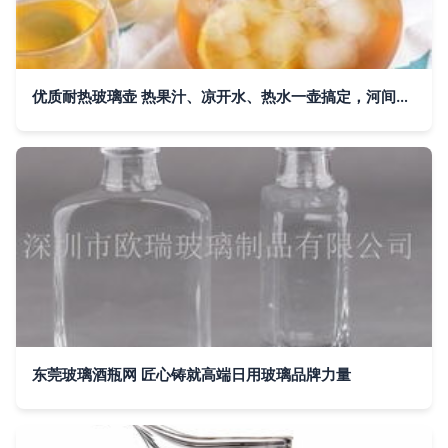
优质耐热玻璃壶 热果汁、凉开水、热水一壶搞定，河间市四叶草玻璃茶具制品厂批发优选
东莞玻璃酒瓶网 匠心铸就高端日用玻璃品牌力量