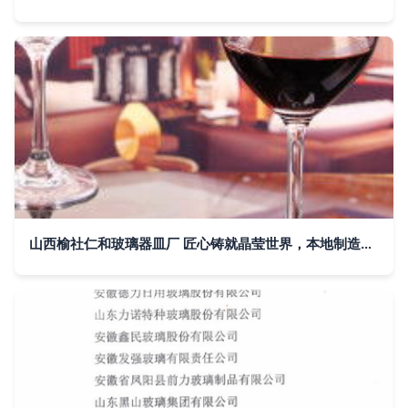
山西榆社仁和玻璃器皿厂 匠心铸就晶莹世界，本地制造点亮品质生活