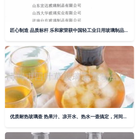
匠心制造 品质标杆 乐和家荣获中国轻工业日用玻璃制品十强企业荣誉称号
优质耐热玻璃壶 热果汁、凉开水、热水一壶搞定，河间市四叶草玻璃茶具制品厂批发优选